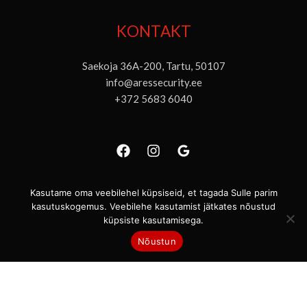
KONTAKT
Saekoja 36A-200, Tartu, 50107
info@aressecurity.ee
+372 5683 6040
Kasutame oma veebilehel küpsiseid, et tagada Sulle parim
kasutuskogemus. Veebilehe kasutamist jätkates nõustud
küpsiste kasutamisega.
© 2011-2026 Ares Security OÜ, reg. kood: 12190402.
Nõustun
Lehte hooldab
GW
.
Küpsised ja privaatsustingimused