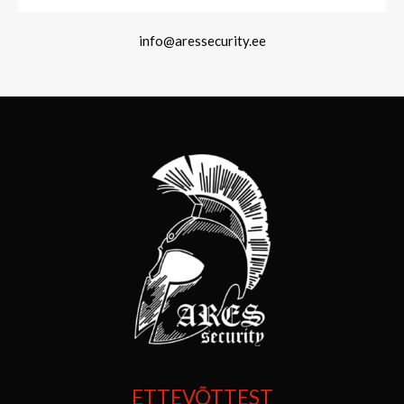
info@aressecurity.ee
ETTEVÕTTEST